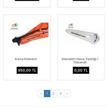
Kano Dümeni
Standart Hava Yastığı /
Tükendi
950,00 TL
0,00 TL
‹
1
2
3
›