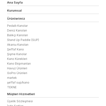
Ana Sayfa
Kurumsal
Ürünlerimiz
Pedallı Kanolar
Deniz Kanoları
Balıkçı Kanoları
Stand Up Paddle (SUP)
Akarsu Kanoları
Şeffaf Kano
Şişme Kanolar
Kano Kürekleri
Kano Ekipmanları
Havuz Ürünleri
GoPro Ürünleri
martek
şeffaf sup/kano
TEKNE
Müşteri Hizmetleri
Üyelik Sözleşmesi
İade Şartları