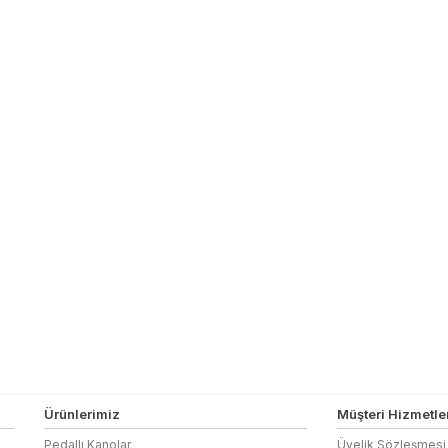
Ürünlerimiz
Müşteri Hizmetler
Pedallı Kanolar
Üyelik Sözleşmesi