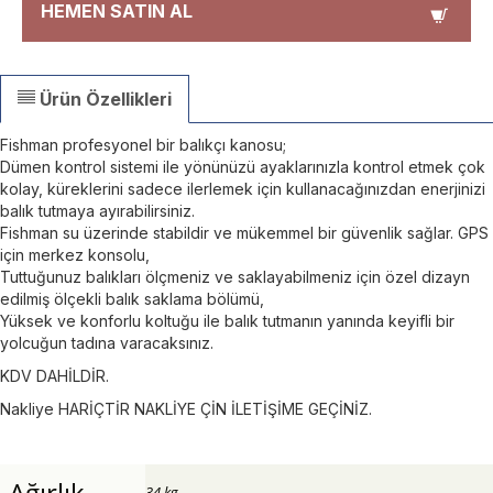
HEMEN SATIN AL
Ürün Özellikleri
Fishman profesyonel bir balıkçı kanosu;
Dümen kontrol sistemi ile yönünüzü ayaklarınızla kontrol etmek çok
kolay, küreklerini sadece ilerlemek için kullanacağınızdan enerjinizi
balık tutmaya ayırabilirsiniz.
Fishman su üzerinde stabildir ve mükemmel bir güvenlik sağlar. GPS
için merkez konsolu,
Tuttuğunuz balıkları ölçmeniz ve saklayabilmeniz için özel dizayn
edilmiş ölçekli balık saklama bölümü,
Yüksek ve konforlu koltuğu ile balık tutmanın yanında keyifli bir
yolcuğun tadına varacaksınız.
KDV DAHİLDİR.
Nakliye HARİÇTİR NAKLİYE ÇİN İLETİŞİME GEÇİNİZ.
Ağırlık
34 kg