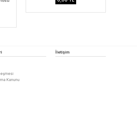
anosu
i
İletişim
zleşmesi
ruma Kanunu