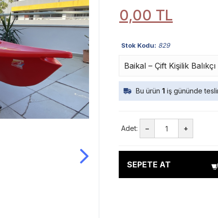
0,00 TL
Stok Kodu:
829
Baikal – Çift Kişilik Balı
Bu ürün
1
iş gününde teslim
Adet:
–
+
SEPETE AT