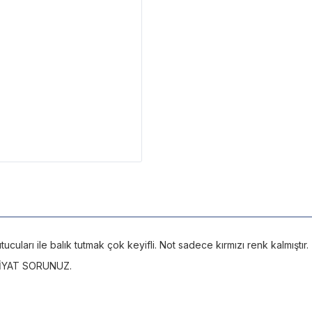
tutucuları ile balık tutmak çok keyifli. Not sadece kırmızı renk kalmıştır.
FİYAT SORUNUZ.
.