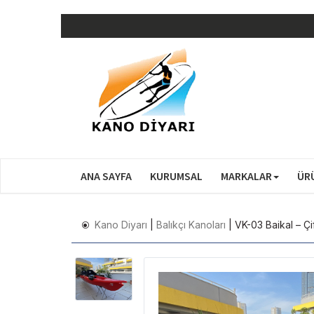
ANA SAYFA
KURUMSAL
MARKALAR
ÜR
Kano Diyarı
|
Balıkçı Kanoları
| VK-03 Baikal – Çi