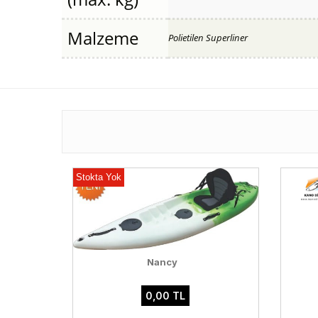
Malzeme
Polietilen Superliner
Stokta Yok
Nancy
0,00 TL