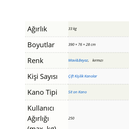
Ağırlık
33 kg
Boyutlar
390 × 76 × 28 cm
Renk
Mavi&Beyaz
, kırmızı
Kişi Sayısı
Çift Kişilik Kanolar
Kano Tipi
Sit on Kano
Kullanıcı
Ağırlığı
250
(max. kg)