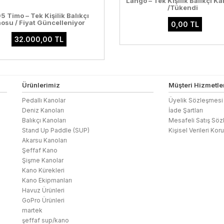
Lango – Tek Kişilik Balıkçı K
/Tükendi
5 Timo – Tek Kişilik Balıkçı
osu / Fiyat Güncelleniyor
0,00 TL
32.000,00 TL
Ürünlerimiz
Müşteri Hizmetler
Pedallı Kanolar
Üyelik Sözleşmesi
Deniz Kanoları
İade Şartları
Balıkçı Kanoları
Mesafeli Satış Sö
Stand Up Paddle (SUP)
Kişisel Verileri Ko
Akarsu Kanoları
Şeffaf Kano
Şişme Kanolar
Kano Kürekleri
Kano Ekipmanları
Havuz Ürünleri
GoPro Ürünleri
martek
şeffaf sup/kano